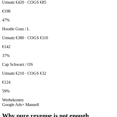
Umsatz
€420
· COGS
€85
€198
47%
Hoodie Grau / L
Umsatz
€380
· COGS
€110
€142
37%
Cap Schwarz / OS
Umsatz
€210
· COGS
€32
€124
59%
Werbekosten
Google Ads
+ Manuell
Why pure revenue is not enough